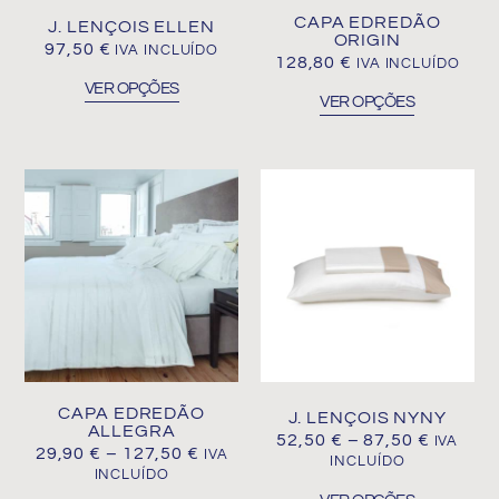
be
be
CAPA EDREDÃO
J. LENÇOIS ELLEN
chosen
chosen
ORIGIN
97,50
€
IVA INCLUÍDO
on
on
128,80
€
IVA INCLUÍDO
the
the
VER OPÇÕES
VER OPÇÕES
product
product
page
page
PRICE
PRICE
This
This
RANGE:
RANGE
product
product
29,90 €
52,50 €
THROUGH
THROU
has
has
127,50 €
87,50 €
multiple
multiple
variants.
variants.
The
The
options
options
may
may
be
be
CAPA EDREDÃO
J. LENÇOIS NYNY
chosen
chosen
ALLEGRA
52,50
€
–
87,50
€
IVA
on
on
29,90
€
–
127,50
€
IVA
INCLUÍDO
the
the
INCLUÍDO