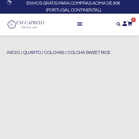
Skip
ENVIOS GRÁTIS PARA COMPRAS ACIMA DE 80€
(PORTUGAL CONTINENTAL)
to
content
0
INÍCIO
/
QUARTO
/
COLCHAS
/ COLCHA SWEET RICE