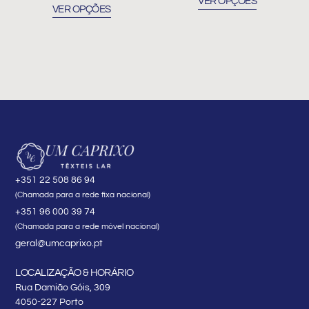
VER OPÇÕES
product
product
VER OPÇÕES
page
page
+351 22 508 86 94
(Chamada para a rede fixa nacional)
+351 96 000 39 74
(Chamada para a rede móvel nacional)
geral@umcaprixo.pt
LOCALIZAÇÃO & HORÁRIO
Rua Damião Góis, 309
4050-227 Porto