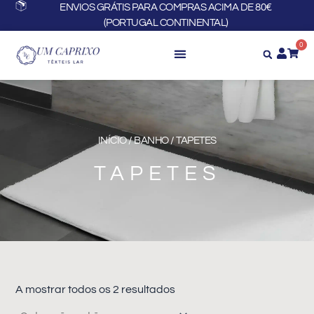
Skip
ENVIOS GRÁTIS PARA COMPRAS ACIMA DE 80€
(PORTUGAL CONTINENTAL)
to
content
0
INÍCIO
/
BANHO
/ TAPETES
TAPETES
A mostrar todos os 2 resultados