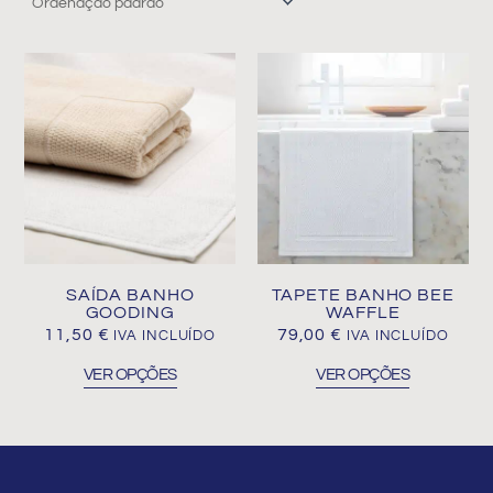
This
This
product
product
has
has
multiple
multiple
variants.
variants.
The
The
options
options
may
may
be
be
SAÍDA BANHO
TAPETE BANHO BEE
chosen
chosen
GOODING
WAFFLE
on
on
11,50
€
79,00
€
IVA INCLUÍDO
IVA INCLUÍDO
the
the
VER OPÇÕES
VER OPÇÕES
product
product
page
page