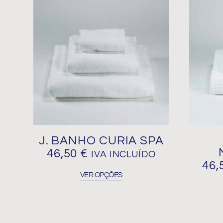
product
has
multiple
variants.
The
options
may
be
chosen
on
the
product
J. BANHO CURIA SPA
page
46,50
€
IVA INCLUÍDO
46,
VER OPÇÕES