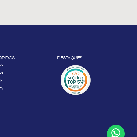
RÁPIDOS
DESTAQUES
ós
os
ok
am