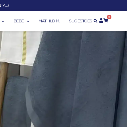
TAL)
0
BÉBÉ
MATHILD M.
SUGESTÕES