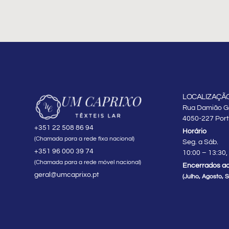
LOCALIZAÇÃO
Rua Damião Gó
4050-227 Por
+351 22 508 86 94
Horário
(Chamada para a rede fixa nacional)
Seg. a Sáb.
+351 96 000 39 74
10:00 – 13:30,
(Chamada para a rede móvel nacional)
Encerrados ao
geral@umcaprixo.pt
(Julho, Agosto, 