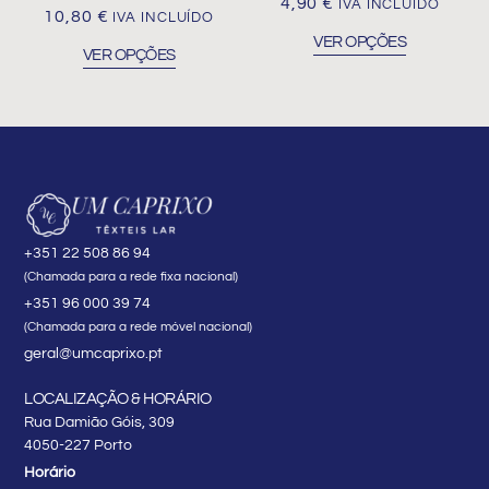
4,90
€
IVA INCLUÍDO
on
on
10,80
€
IVA INCLUÍDO
the
the
VER OPÇÕES
VER OPÇÕES
product
product
page
page
+351 22 508 86 94
(Chamada para a rede fixa nacional)
+351 96 000 39 74
(Chamada para a rede móvel nacional)
geral@umcaprixo.pt
LOCALIZAÇÃO & HORÁRIO
Rua Damião Góis, 309
4050-227 Porto
Horário