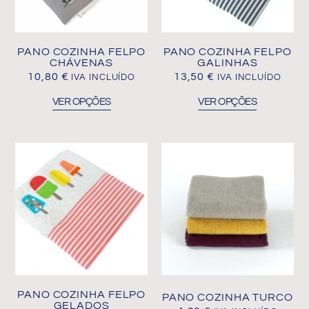
options
options
may
may
be
be
PANO COZINHA FELPO
PANO COZINHA FELPO
chosen
chosen
CHÁVENAS
GALINHAS
on
on
10,80
€
13,50
€
IVA INCLUÍDO
IVA INCLUÍDO
the
the
VER OPÇÕES
VER OPÇÕES
product
product
page
page
This
This
product
product
has
has
multiple
multiple
variants.
variants.
The
The
options
options
may
may
be
be
PANO COZINHA FELPO
PANO COZINHA TURCO
chosen
chosen
GELADOS