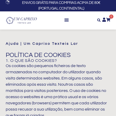
Skip
ENVIOS GRÁTIS PARA COMPRAS ACIMA DE 80€
(PORTUGAL CONTINENTAL)
to
content
0
Ajuda | Um Caprixo Texteis Lar
POLÍTICA DE COOKIES
1. O QUE SÃO COOKIES?
Os cookies são pequenos ficheiros de texto
armazenados no computador do utilizador quando
visita determinados websites. Em alguns casos, são
eliminados após essa visita. Noutros casos são
mantidos para visitas posteriores. O uso de cookies no
acesso a websites é uma prática usual e os vários
navegadores (browsers) permitem que cada utilizador
possa recusar a sua utilização, bem como eliminar os
que foram já criados.