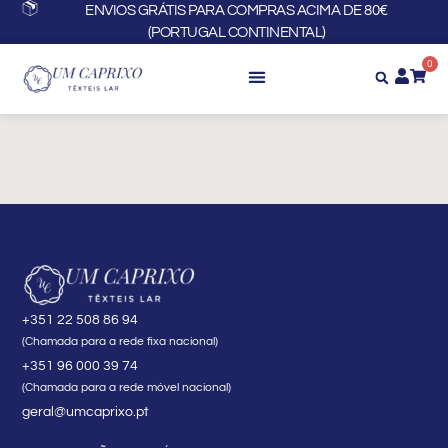
Skip
ENVIOS GRÁTIS PARA COMPRAS ACIMA DE 80€
(PORTUGAL CONTINENTAL)
to
content
0
+351 22 508 86 94
(Chamada para a rede fixa nacional)
+351 96 000 39 74
(Chamada para a rede móvel nacional)
geral@umcaprixo.pt