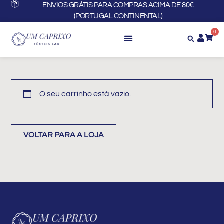
Skip
ENVIOS GRÁTIS PARA COMPRAS ACIMA DE 80€
(PORTUGAL CONTINENTAL)
to
content
0
O seu carrinho está vazio.
VOLTAR PARA A LOJA